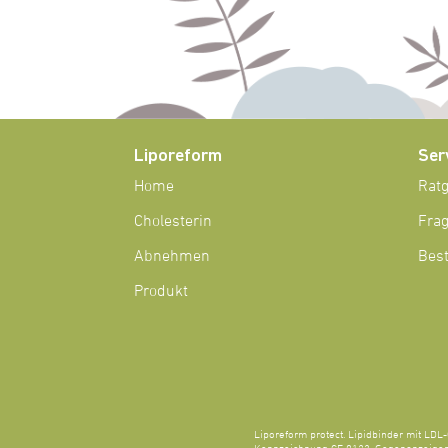
Liporeform
Ser
Home
Rat
Cholesterin
Fra
Abnehmen
Best
Produkt
Liporeform protect. Lipidbinder mit LDL-