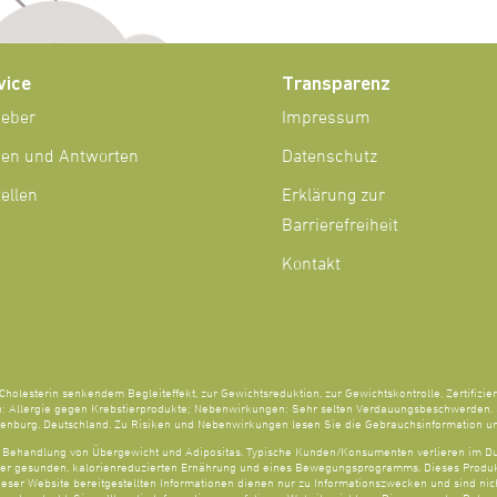
vice
Transparenz
geber
Impressum
gen und Antworten
Datenschutz
ellen
Erklärung zur
Barrierefreiheit
Kontakt
Cholesterin senkendem Begleiteffekt, zur Gewichtsreduktion, zur Gewichtskontrolle. Zertifizier
 Allergie gegen Krebstierprodukte; Nebenwirkungen: Sehr selten Verdauungsbeschwerden. S
nburg. Deutschland. Zu Risiken und Nebenwirkungen lesen Sie die Gebrauchsinformation und
ur Behandlung von Übergewicht und Adipositas. Typische Kunden/Konsumenten verlieren im Du
r gesunden, kalorienreduzierten Ernährung und eines Bewegungsprogramms. Dieses Produkt 
dieser Website bereitgestellten Informationen dienen nur zu Informationszwecken und sind nich