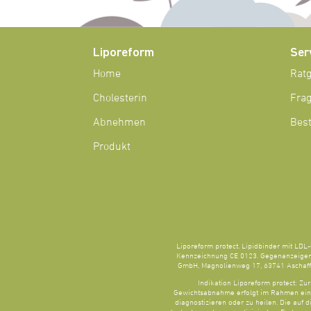
Liporeform
Ser
Home
Rat
Cholesterin
Fra
Abnehmen
Best
Produkt
Liporeform protect. Lipidbinder mit LDL-
Kennzeichnung CE 0123. Gegenanzeigen:
GmbH, Magnolienweg 17, 63741 Aschaffe
Indikation Liporeform protect: Z
Gewichtsabnahme erfolgt im Rahmen eine
diagnostizieren oder zu heilen. Die auf 