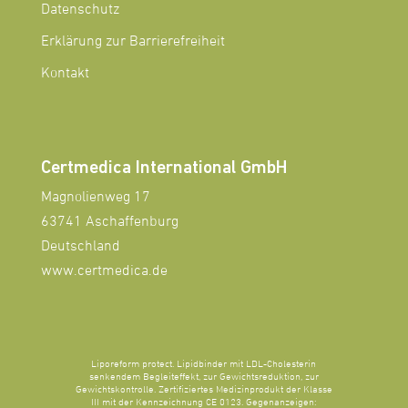
Datenschutz
Erklärung zur Barrierefreiheit
Kontakt
Certmedica International GmbH
Magnolienweg 17
63741 Aschaffenburg
Deutschland
www.certmedica.de
Liporeform protect. Lipidbinder mit LDL-Cholesterin
senkendem Begleiteffekt, zur Gewichtsreduktion, zur
Gewichtskontrolle. Zertifiziertes Medizinprodukt der Klasse
III mit der Kennzeichnung CE 0123. Gegenanzeigen: