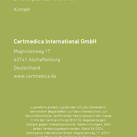
Kontakt
Certmedica International GmbH
Magnolienweg 17
63741 Aschaffenburg
Deutschland
www.certmedica.de
Liporeform protect. Lipidbinder mit LDL-Cholesterin
senkendem Begleiteffekt, zur Gewichtsreduktion, zur
Gewichtskontrolle. Zertifiziertes Medizinprodukt der Klasse
III mit der Kennzeichnung CE 0123. Gegenanzeigen:
Allergie gegen Krebstierprodukte; Nebenwirkungen: Sehr
selten Verdauungsbeschwerden. Stand 06/2024.
Certmedica International GmbH, Magnolienweg 17, 63741